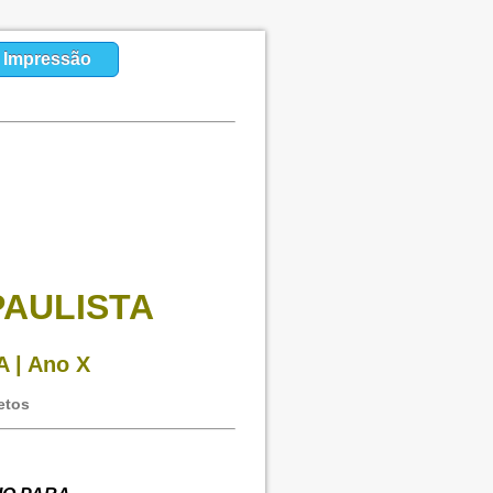
a Impressão
PAULISTA
A | Ano X
etos