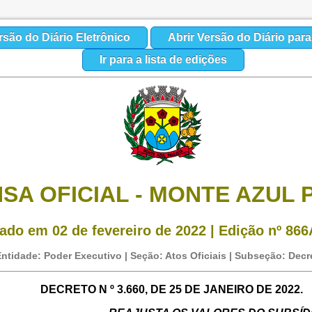
rsão do Diário Eletrônico
Abrir Versão do Diário par
Ir para a lista de edições
SA OFICIAL - MONTE AZUL 
ado em 02 de fevereiro de 2022 | Edição nº 866
ntidade: Poder Executivo | Seção: Atos Oficiais | Subseção: Decr
DECRETO N º 3.660, DE 25 DE JANEIRO DE 2022.