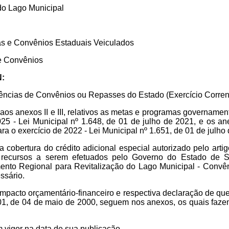
do Lago Municipal
as e Convênios Estaduais Veiculados
e Convênios
N:
rências de Convênios ou Repasses do Estado (Exercício Corren
aos anexos II e III, relativos as metas e programas governamen
025 -
Lei Municipal nº 1.648, de 01 de julho de 2021, e os a
ra o exercício de 2022 - Lei Municipal nº 1.651, de 01 de julho
 cobertura do crédito adicional especial autorizado pelo artig
 recursos a serem efetuados pelo Governo do Estado de S
ento Regional para Revitalização do Lago Municipal - Convê
ssário.
mpacto orçamentário-financeiro e respectiva declaração de que tra
1, de 04 de maio de 2000, seguem nos anexos, os quais fazem
m vigor na data de sua publicação.