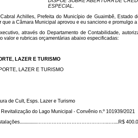
DISPÕE SOBRE ABERTURA DE CRÉDI
ESPECIAL.
 Cabral Achilles, Prefeita do Município de Guaimbê, Estado 
ber que a Câmara Municipal aprovou e eu sanciono e promulgo a 
xecutivo, através do Departamento de Contabilidade, autoriz
no valor e rubricas orçamentárias abaixo especificadas:
ORTE, LAZER E TURISMO
PORTE, LAZER E TURISMO
tura de Cult, Esps. Lazer e Turismo
Revitalização do Lago Municipal - Convênio n.º 101939/2021
 Instalações..............……………………………………..…....R$ 400.