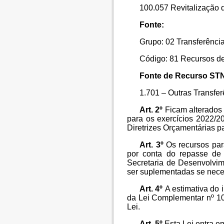
100.057 Revitalização 
Fonte:
Grupo: 02 Transferênci
Código: 81 Recursos d
Fonte de Recurso ST
1.701 – Outras Transfe
Art. 2º
Ficam alterados 
para os exercícios 2022/2
Diretrizes Orçamentárias pa
Art. 3º
Os recursos para
por conta do repasse de
Secretaria de Desenvolvim
ser suplementadas se nece
Art. 4º
A estimativa do i
da Lei Complementar nº 10
Lei.
Art. 5º
Esta Lei entra e