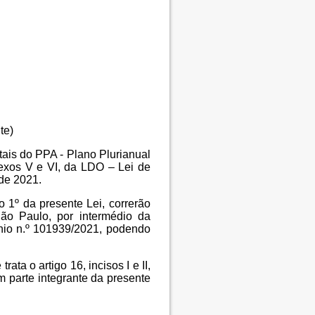
te)
tais do PPA - Plano Plurianual
nexos V e VI, da LDO – Lei de
 de 2021.
o 1º da presente Lei, correrão
ão Paulo, por intermédio da
nio n.º 101939/2021
, podendo
ta o artigo 16, incisos I e II,
 parte integrante da presente