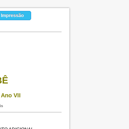
a Impressão
BÊ
 Ano VII
is