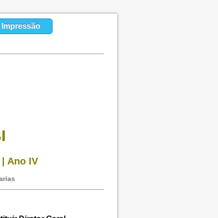
a Impressão
I
 | Ano IV
arias