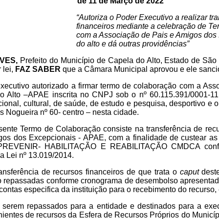
de 11 de Março de 2022
“Autoriza o Poder Executivo a realizar tr
financeiros mediante a celebração de T
com a Associação de Pais e Amigos dos
do alto e dá outras providências”
VES,
Prefeito do Município de Capela do Alto, Estado de São 
 lei,
FAZ SABER
que a Câmara Municipal aprovou e ele sancio
executivo autorizado a firmar termo de colaboração com a As
 Alto –APAE inscrita no CNPJ sob o nº 60.115.391/0001-11, e
cional, cultural, de saúde, de estudo e pesquisa, desportivo e o
 Nogueira nº 60- centro – nesta cidade.
ente Termo de Colaboração consiste na transferência de recu
gos dos Excepcionais - APAE, com a finalidade de custear 
REVENIR- HABILITAÇÃO E REABILITAÇÃO CMDCA confor
a Lei nº 13.019/2014.
ansferência de recursos financeiros de que trata o
caput
dest
o repassadas conforme cronograma de desembolso apresentado
ontas especifica da instituição para o recebimento do recurso, 
 serem repassados para a entidade e destinados para a exe
nientes de recursos da Esfera de Recursos Próprios do Munic