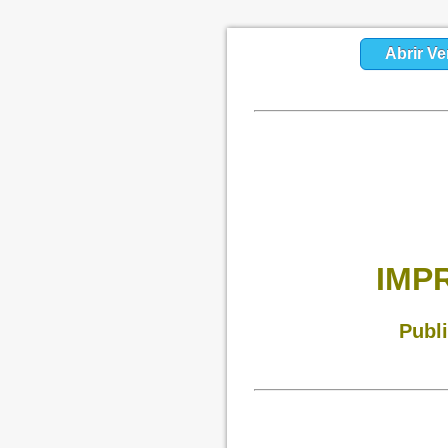
Abrir Ve
IMP
Publ