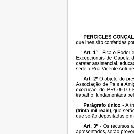
PERCICLES GONÇAL
que lhes são conferidas por
Art. 1º
- Fica o Poder 
Excepcionais de Capela do
caráter assistencial, educa
sede a Rua Vicente Antunes
Art. 2º
O objeto do pres
Associação de Pais e Ami
execução do PROJETO P
trabalho, fundamentada pel
Parágrafo único -
A tr
(trinta mil reais)
, que serã
que serão depositadas em c
Art. 3º
- Os recursos a
apresentados, serão prove