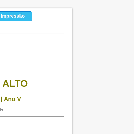
a Impressão
 ALTO
| Ano V
is