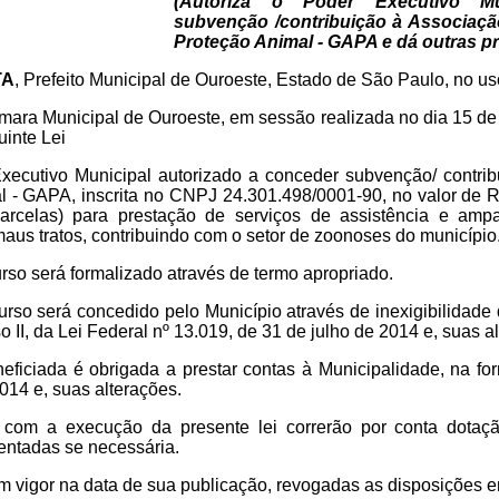
(Autoriza o Poder Executivo Mu
subvenção /contribuição à Associaç
Proteção Animal - GAPA e dá outras pr
TA
, Prefeito Municipal de Ouroeste, Estado de São Paulo, no us
mara Municipal de Ouroeste, em sessão realizada no dia 15 de
inte Lei
Executivo Municipal autorizado a conceder subvenção/ contri
 - GAPA, inscrita no CNPJ 24.301.498/0001-90, no valor de R$
arcelas) para prestação de serviços de assistência e am
us tratos, contribuindo com o setor de zoonoses do município
rso será formalizado através de termo apropriado.
urso será concedido pelo Município através de inexigibilida
so II, da Lei Federal nº 13.019, de 31 de julho de 2014 e, suas a
eficiada é obrigada a prestar contas à Municipalidade, na for
014 e, suas alterações.
om a execução da presente lei correrão por conta dotaçã
entadas se necessária.
m vigor na data de sua publicação, revogadas as disposições e