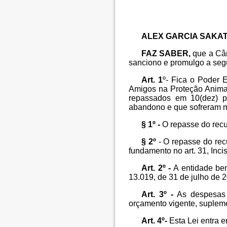
ALEX GARCIA SAKA
FAZ SABER,
que a Câ
sanciono e promulgo a segu
Art. 1
º- Fica o Poder 
Amigos na Proteção Animal
repassados em 10(dez) p
abandono e que sofreram ma
§ 1º -
O repasse do recu
§ 2º
- O repasse do rec
fundamento no art. 31, Inci
Art. 2º -
A entidade ben
13.019, de 31 de julho de 2
Art. 3º -
As despesas c
orçamento vigente, suplem
Art. 4º-
Esta Lei entra e