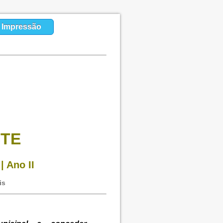
a Impressão
STE
| Ano II
is