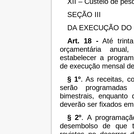
XII – Custeio de pesq
SEÇÃO III
DA EXECUÇÃO DO
Art. 18 -
Até trinta
orçamentária anual
estabelecer a program
de execução mensal d
§ 1º
. As receitas, c
serão programadas
bimestrais, enquanto 
deverão ser fixados e
§ 2º
. A programaçã
desembolso de que t