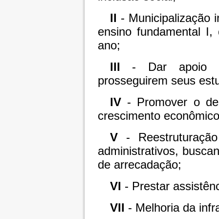
II
- Municipalização in
ensino fundamental I, 
ano;
III
- Dar apoio ao
prosseguirem seus estu
IV
- Promover o des
crescimento econômico
V
- Reestruturaçã
administrativos, buscan
de arrecadação;
VI
-
Prestar assistên
VII
- Melhoria da infr