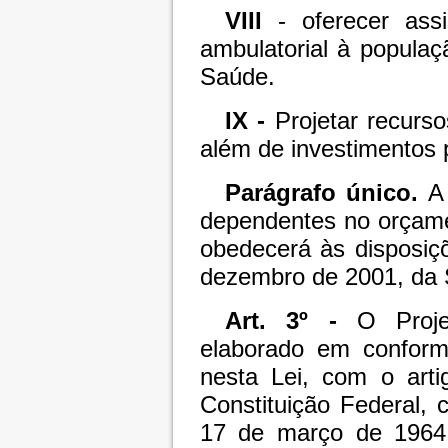
VIII
- oferecer assi
ambulatorial à popula
Saúde.
IX -
Projetar recurs
além de investimentos
Parágrafo único.
A 
dependentes no orçamen
obedecerá às disposiç
dezembro de 2001, da S
Art. 3º -
O Projet
elaborado em conformi
nesta Lei, com o arti
Constituição Federal, 
17 de março de 1964