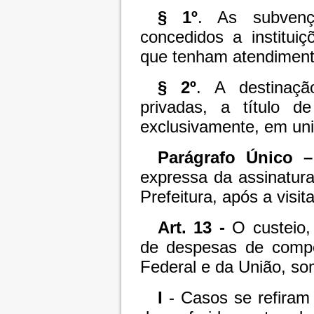
§ 1º
. As subvenç
concedidos a instituiç
que tenham atendimento
§ 2º
. A destinaçã
privadas, a título de
exclusivamente, em uni
Parágrafo Único –
expressa da assinatura 
Prefeitura, após a visit
Art. 13 -
O custeio,
de despesas de compet
Federal e da União, so
I
- Casos se refira