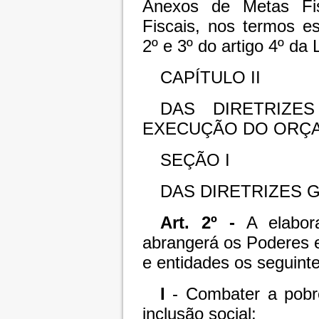
Anexos de Metas Fi
Fiscais, nos termos es
2º e 3º do artigo 4º da
CAPÍTULO II
DAS DIRETRIZE
EXECUÇÃO DO ORÇ
SEÇÃO I
DAS DIRETRIZES 
Art. 2º -
A elabora
abrangerá os Poderes ex
e entidades os seguintes
I
- Combater a pobr
inclusão social;