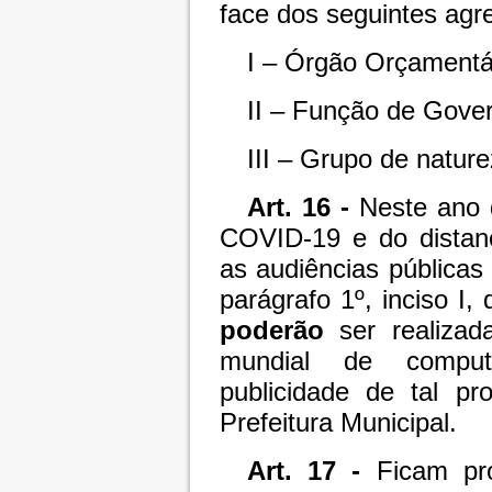
face dos seguintes agr
I – Órgão Orçamentá
II – Função de Gove
III – Grupo de natur
Art. 16 -
Neste ano
COVID-19 e do distanc
as audiências públicas 
parágrafo 1º, inciso I,
poderão
ser realizada
mundial de compu
publicidade de tal pr
Prefeitura Municipal.
Art. 17 -
Ficam pr