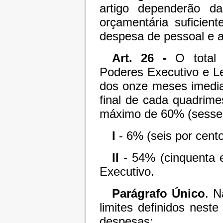
artigo dependerão da
orçamentária suficien
despesa de pessoal e a
Art. 26 -
O total 
Poderes Executivo e L
dos onze meses imedia
final de cada quadrime
máximo de 60% (sessent
I
- 6% (seis por cento
II
- 54% (cinquenta e
Executivo.
Parágrafo Único
. N
limites definidos nest
despesas: