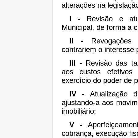
alterações na legislaçã
I
- Revisão e atua
Municipal, de forma a co
II
- Revogações d
contrariem o interesse p
III -
Revisão das ta
aos custos efetivos
exercício do poder de p
IV
- Atualização d
ajustando-a aos movim
imobiliário;
V
- Aperfeiçoament
cobrança, execução fisc