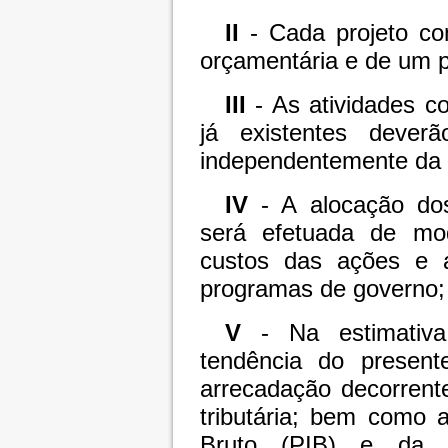
II
- Cada projeto co
orçamentária e de um 
III
- As atividades 
já existentes dever
independentemente da 
IV
- A alocação dos
será efetuada de mod
custos das ações e a
programas de governo;
V
- Na estimativa
tendência do present
arrecadação decorrent
tributária; bem como 
Bruto (PIB) e da ta