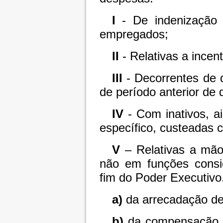
I
- De indenização 
empregados;
II
- Relativas a incen
III
- Decorrentes de d
de período anterior de 
IV
- Com inativos, a
específico, custeadas 
V
– Relativas a mão
não em funções consid
fim do Poder Executivo
a)
da arrecadação de
b)
da compensação fi