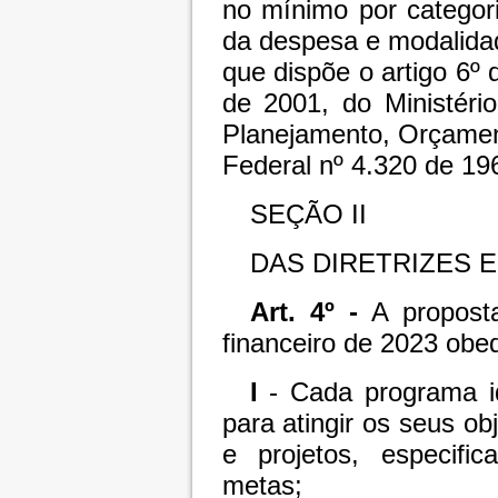
no mínimo por categor
da despesa e modalida
que dispõe o artigo 6º d
de 2001, do Ministéri
Planejamento, Orçament
Federal nº 4.320 de 19
SEÇÃO II
DAS DIRETRIZES 
Art. 4º -
A proposta
financeiro de 2023 obe
I
- Cada programa id
para atingir os seus ob
e projetos, especifi
metas;