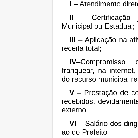
I
– Atendimento direto
II
– Certificação j
Municipal ou Estadual;
III
– Aplicação na at
receita total;
IV
–Compromisso d
franquear, na internet
do recurso municipal r
V
– Prestação de co
recebidos, devidamente
externo.
VI
– Salário dos diri
ao do Prefeito